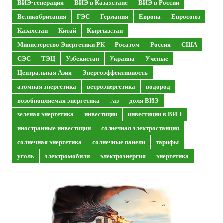
ВИЭ-генерация
ВИЭ в Казахстане
ВИЭ в России
Великобритания
ГЭС
Германия
Европа
Евросоюз
Казахстан
Китай
Кыргызстан
Министерство Энергетики РК
Росатом
Россия
США
СЭС
ТЭЦ
Узбекистан
Украина
Ученые
Центральная Азия
Энергоэффективность
атомная энергетика
ветроэнергетика
водород
возобновляемая энергетика
газ
доля ВИЭ
зеленая энергетика
инвестиции
инвестиции в ВИЭ
иностранные инвестиции
солнечная электростанция
солнечная энергетика
солнечные панели
тарифы
уголь
электромобили
электроэнергия
энергетика