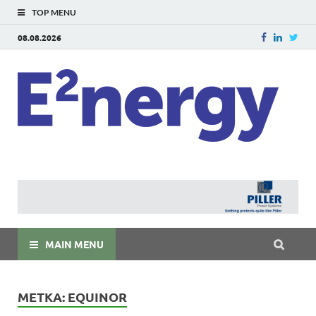
TOP MENU
08.08.2026
E
E²ner
энерг
Евраз
мира
MAIN MENU
МЕТКА:
EQUINOR