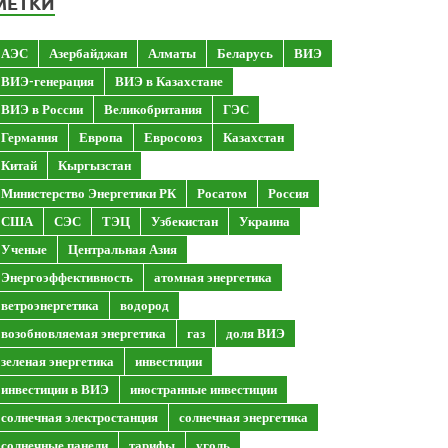
МЕТКИ
АЭС
Азербайджан
Алматы
Беларусь
ВИЭ
ВИЭ-генерация
ВИЭ в Казахстане
ВИЭ в России
Великобритания
ГЭС
Германия
Европа
Евросоюз
Казахстан
Китай
Кыргызстан
Министерство Энергетики РК
Росатом
Россия
США
СЭС
ТЭЦ
Узбекистан
Украина
Ученые
Центральная Азия
Энергоэффективность
атомная энергетика
ветроэнергетика
водород
возобновляемая энергетика
газ
доля ВИЭ
зеленая энергетика
инвестиции
инвестиции в ВИЭ
иностранные инвестиции
солнечная электростанция
солнечная энергетика
солнечные панели
тарифы
уголь