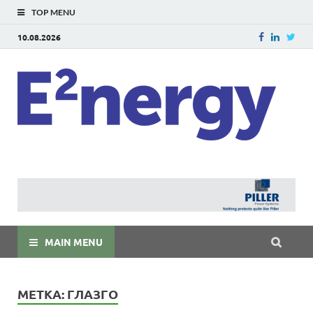
TOP MENU
10.08.2026
E
E²ner
энерг
Евраз
мира
MAIN MENU
МЕТКА:
ГЛАЗГО