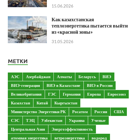
15.06.2026
Как казахстанская
теплоэнергетика пытается выйти
из «красной зоны»
31.05.2026
МЕТКИ
АЭС
Азербайджан
Алматы
Беларусь
ВИЭ
ВИЭ-генерация
ВИЭ в Казахстане
ВИЭ в России
Великобритания
ГЭС
Германия
Европа
Евросоюз
Казахстан
Китай
Кыргызстан
Министерство Энергетики РК
Росатом
Россия
США
СЭС
ТЭЦ
Узбекистан
Украина
Ученые
Центральная Азия
Энергоэффективность
атомная энергетика
ветроэнергетика
водород