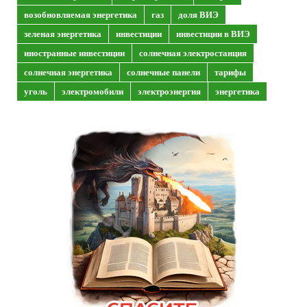
возобновляемая энергетика
газ
доля ВИЭ
зеленая энергетика
инвестиции
инвестиции в ВИЭ
иностранные инвестиции
солнечная электростанция
солнечная энергетика
солнечные панели
тарифы
уголь
электромобили
электроэнергия
энергетика