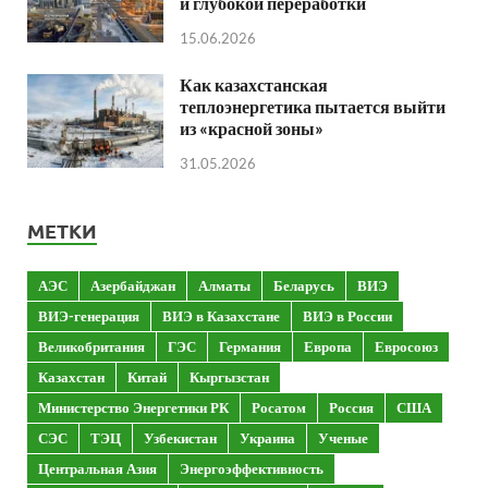
и глубокой переработки
15.06.2026
Как казахстанская
теплоэнергетика пытается выйти
из «красной зоны»
31.05.2026
МЕТКИ
АЭС
Азербайджан
Алматы
Беларусь
ВИЭ
ВИЭ-генерация
ВИЭ в Казахстане
ВИЭ в России
Великобритания
ГЭС
Германия
Европа
Евросоюз
Казахстан
Китай
Кыргызстан
Министерство Энергетики РК
Росатом
Россия
США
СЭС
ТЭЦ
Узбекистан
Украина
Ученые
Центральная Азия
Энергоэффективность