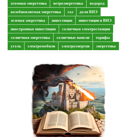
атомная энергетика
ветроэнергетика
водород
возобновляемая энергетика
газ
доля ВИЭ
зеленая энергетика
инвестиции
инвестиции в ВИЭ
иностранные инвестиции
солнечная электростанция
солнечная энергетика
солнечные панели
тарифы
уголь
электромобили
электроэнергия
энергетика