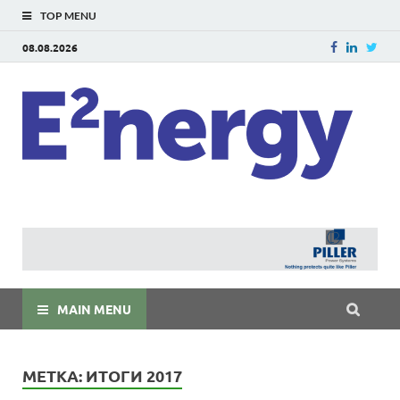
TOP MENU
08.08.2026
E
E²ner
энерг
Евраз
мира
MAIN MENU
МЕТКА:
ИТОГИ 2017