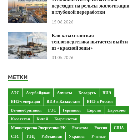
переходит на рельсы экологизации
и глубокой переработки
15.06.2026
Как казахстанская
теплоэнергетика пытается выйти
из «красной зоны»
31.05.2026
МЕТКИ
АЭС
Азербайджан
Алматы
Беларусь
ВИЭ
ВИЭ-генерация
ВИЭ в Казахстане
ВИЭ в России
Великобритания
ГЭС
Германия
Европа
Евросоюз
Казахстан
Китай
Кыргызстан
Министерство Энергетики РК
Росатом
Россия
США
СЭС
ТЭЦ
Узбекистан
Украина
Ученые