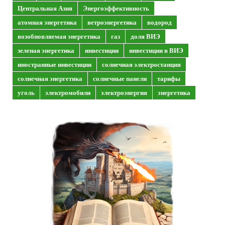
Центральная Азия
Энергоэффективность
атомная энергетика
ветроэнергетика
водород
возобновляемая энергетика
газ
доля ВИЭ
зеленая энергетика
инвестиции
инвестиции в ВИЭ
иностранные инвестиции
солнечная электростанция
солнечная энергетика
солнечные панели
тарифы
уголь
электромобили
электроэнергия
энергетика