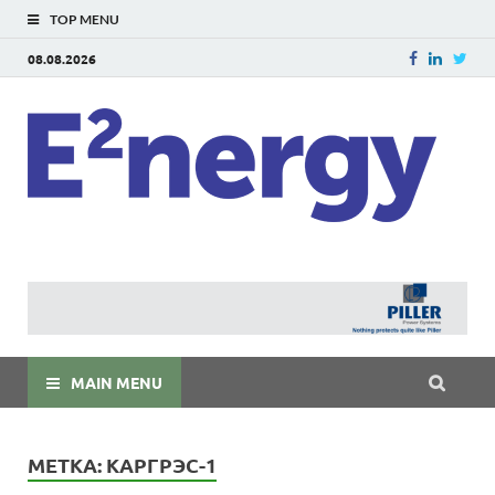
TOP MENU
08.08.2026
E
E²ner
энерг
Евраз
мира
MAIN MENU
МЕТКА:
КАРГРЭС-1