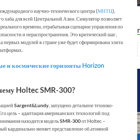
еждународного научно-технического центра (
МНТЦ
),
о хаба для всей Центральной Азии. Симулятор позволяет
реального времени, отрабатывая сценарии управления по
пасности и нераспространения. Это критический шаг,
а первых модулей в стране уже будет сформирована элита
латформах.
е и космические горизонты Horizon
чему Holtec SMR-300?
орацией
Sargent&Lundy
, запущено детальное технико-
 Его цель – адаптация американских технологий под
 внимания находится модель
SMR-300
от Holtec –
ый кардинально меняет представление об атомной