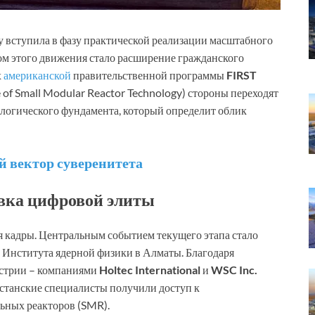
ду вступила в фазу практической реализации масштабного
ом этого движения стало расширение гражданского
х
американской
правительственной программы
FIRST
e of Small Modular Reactor Technology) стороны переходят
ологического фундамента, который определит облик
й вектор суверенитета
овка цифровой элиты
 кадры. Центральным событием текущего этапа стало
е Института ядерной физики в Алматы. Благодаря
устрии – компаниями
Holtec International
и
WSC Inc.
хстанские специалисты получили доступ к
ьных реакторов (SMR).