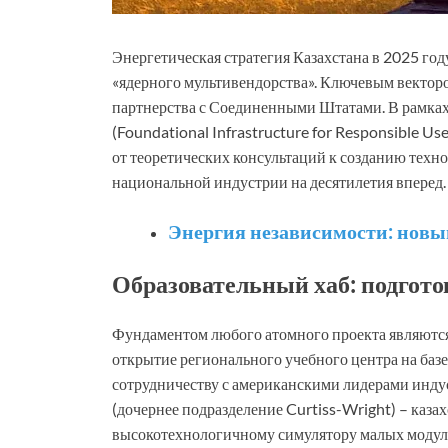
Энергетическая стратегия Казахстана в 2025 го
«ядерного мультивендорства». Ключевым вектор
партнерства с Соединенными Штатами. В рамка
(Foundational Infrastructure for Responsible Us
от теоретических консультаций к созданию техн
национальной индустрии на десятилетия вперед.
Энергия независимости: новы
Образовательный хаб: подгот
Фундаментом любого атомного проекта являются
открытие регионального учебного центра на баз
сотрудничеству с американскими лидерами инд
(дочернее подразделение Curtiss-Wright) – каза
высокотехнологичному симулятору малых модул