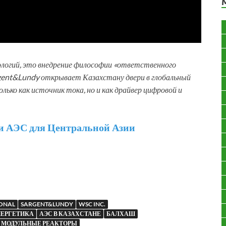
логий, это внедрение философии «ответственного
gent&Lundy открывает Казахстану двери в глобальный
лько как источник тока, но и как драйвер цифровой и
 АЭС для Центральной Азии
IONAL
SARGENT&LUNDY
WSC INC.
НЕРГЕТИКА
АЭС В КАЗАХСТАНЕ
БАЛХАШ
 МОДУЛЬНЫЕ РЕАКТОРЫ