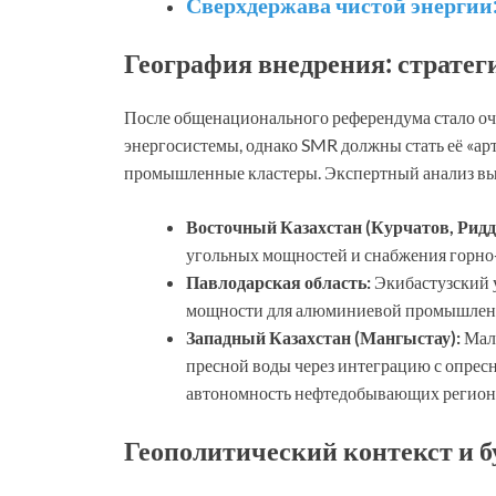
Сверхдержава чистой энергии:
География внедрения: страте
После общенационального референдума стало оч
энергосистемы, однако SMR должны стать её «ар
промышленные кластеры. Экспертный анализ выд
Восточный Казахстан (Курчатов, Ридд
угольных мощностей и снабжения горно
Павлодарская область:
Экибастузский у
мощности для алюминиевой промышлен
Западный Казахстан (Мангыстау):
Малы
пресной воды через интеграцию с опрес
автономность нефтедобывающих регион
Геополитический контекст и б