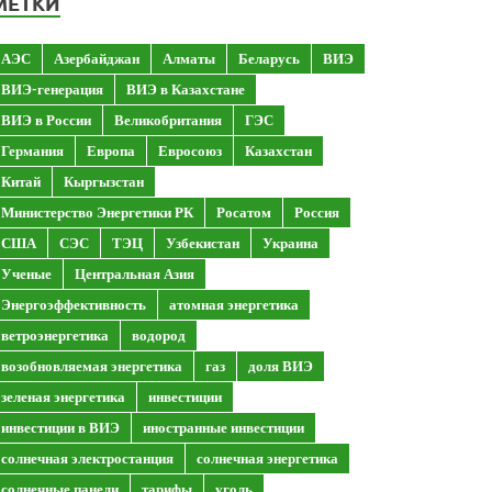
МЕТКИ
АЭС
Азербайджан
Алматы
Беларусь
ВИЭ
ВИЭ-генерация
ВИЭ в Казахстане
ВИЭ в России
Великобритания
ГЭС
Германия
Европа
Евросоюз
Казахстан
Китай
Кыргызстан
Министерство Энергетики РК
Росатом
Россия
США
СЭС
ТЭЦ
Узбекистан
Украина
Ученые
Центральная Азия
Энергоэффективность
атомная энергетика
ветроэнергетика
водород
возобновляемая энергетика
газ
доля ВИЭ
зеленая энергетика
инвестиции
инвестиции в ВИЭ
иностранные инвестиции
солнечная электростанция
солнечная энергетика
солнечные панели
тарифы
уголь