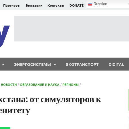
Russian
Партнеры
Выставки
Контакты
DONATE
E²nergy
E²nergy — энергетика Евразии и мира
ЭНЕРГОСИСТЕМЫ
ЭКОТРАНСПОРТ
DIGITAL
/
НОВОСТИ
/
ОБРАЗОВАНИЕ И НАУКА
/
РЕГИОНЫ
/
стана: от симуляторов к
енитету