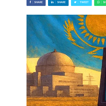
SHARE
SHARE
TWEET
S