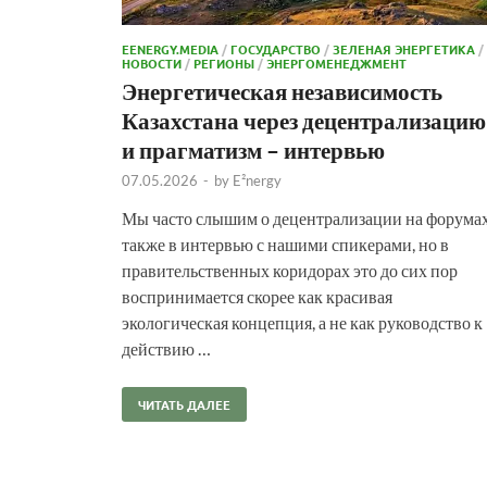
EENERGY.MEDIA
/
ГОСУДАРСТВО
/
ЗЕЛЕНАЯ ЭНЕРГЕТИКА
/
НОВОСТИ
/
РЕГИОНЫ
/
ЭНЕРГОМЕНЕДЖМЕНТ
Энергетическая независимость
Казахстана через децентрализацию
и прагматизм – интервью
07.05.2026
-
by
E²nergy
Мы часто слышим о децентрализации на форумах
также в интервью с нашими спикерами, но в
правительственных коридорах это до сих пор
воспринимается скорее как красивая
экологическая концепция, а не как руководство к
действию …
ЧИТАТЬ ДАЛЕЕ