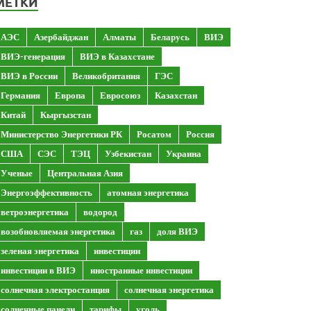
МЕТКИ
АЭС
Азербайджан
Алматы
Беларусь
ВИЭ
ВИЭ-генерация
ВИЭ в Казахстане
ВИЭ в России
Великобритания
ГЭС
Германия
Европа
Евросоюз
Казахстан
Китай
Кыргызстан
Министерство Энергетики РК
Росатом
Россия
США
СЭС
ТЭЦ
Узбекистан
Украина
Ученые
Центральная Азия
Энергоэффективность
атомная энергетика
ветроэнергетика
водород
возобновляемая энергетика
газ
доля ВИЭ
зеленая энергетика
инвестиции
инвестиции в ВИЭ
иностранные инвестиции
солнечная электростанция
солнечная энергетика
солнечные панели
тарифы
уголь