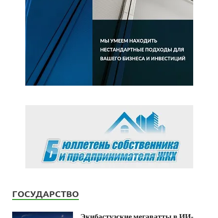
ГОСУДАРСТВО
Экибастузские мегаватты в ИИ-