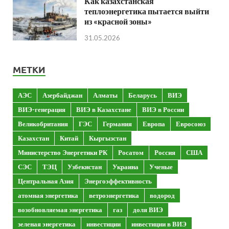
Как казахстанская
теплоэнергетика пытается выйти
из «красной зоны»
31.05.2026
МЕТКИ
АЭС
Азербайджан
Алматы
Беларусь
ВИЭ
ВИЭ-генерация
ВИЭ в Казахстане
ВИЭ в России
Великобритания
ГЭС
Германия
Европа
Евросоюз
Казахстан
Китай
Кыргызстан
Министерство Энергетики РК
Росатом
Россия
США
СЭС
ТЭЦ
Узбекистан
Украина
Ученые
Центральная Азия
Энергоэффективность
атомная энергетика
ветроэнергетика
водород
возобновляемая энергетика
газ
доля ВИЭ
зеленая энергетика
инвестиции
инвестиции в ВИЭ