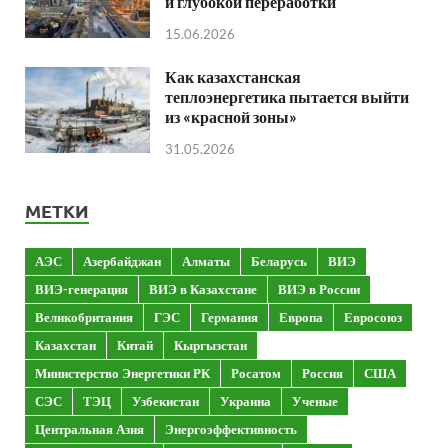
и глубокой переработки
15.06.2026
Как казахстанская
теплоэнергетика пытается выйти
из «красной зоны»
31.05.2026
МЕТКИ
АЭС
Азербайджан
Алматы
Беларусь
ВИЭ
ВИЭ-генерация
ВИЭ в Казахстане
ВИЭ в России
Великобритания
ГЭС
Германия
Европа
Евросоюз
Казахстан
Китай
Кыргызстан
Министерство Энергетики РК
Росатом
Россия
США
СЭС
ТЭЦ
Узбекистан
Украина
Ученые
Центральная Азия
Энергоэффективность