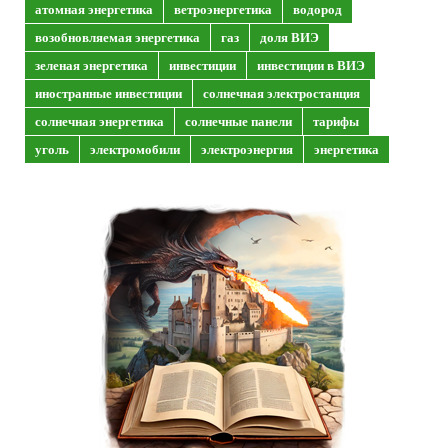
атомная энергетика
ветроэнергетика
водород
возобновляемая энергетика
газ
доля ВИЭ
зеленая энергетика
инвестиции
инвестиции в ВИЭ
иностранные инвестиции
солнечная электростанция
солнечная энергетика
солнечные панели
тарифы
уголь
электромобили
электроэнергия
энергетика