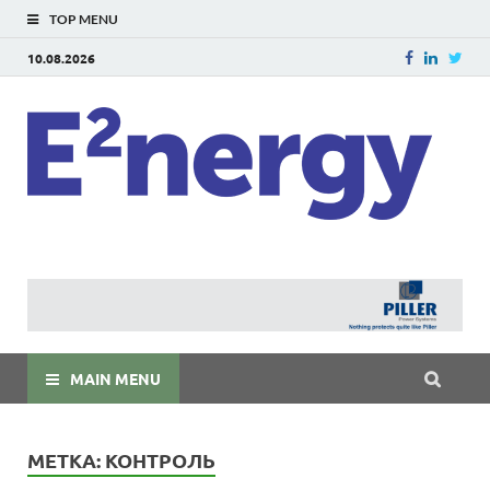
TOP MENU
10.08.2026
E
E²ner
энерг
Евраз
мира
MAIN MENU
МЕТКА:
КОНТРОЛЬ