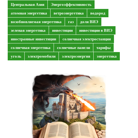
Центральная Азия
Энергоэффективность
атомная энергетика
ветроэнергетика
водород
возобновляемая энергетика
газ
доля ВИЭ
зеленая энергетика
инвестиции
инвестиции в ВИЭ
иностранные инвестиции
солнечная электростанция
солнечная энергетика
солнечные панели
тарифы
уголь
электромобили
электроэнергия
энергетика