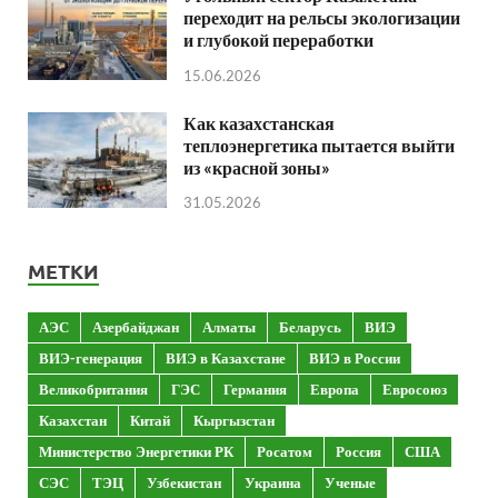
переходит на рельсы экологизации
и глубокой переработки
15.06.2026
Как казахстанская
теплоэнергетика пытается выйти
из «красной зоны»
31.05.2026
МЕТКИ
АЭС
Азербайджан
Алматы
Беларусь
ВИЭ
ВИЭ-генерация
ВИЭ в Казахстане
ВИЭ в России
Великобритания
ГЭС
Германия
Европа
Евросоюз
Казахстан
Китай
Кыргызстан
Министерство Энергетики РК
Росатом
Россия
США
СЭС
ТЭЦ
Узбекистан
Украина
Ученые