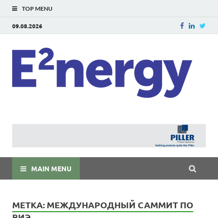
TOP MENU
09.08.2026
E
E²ner
энерг
Евраз
мира
MAIN MENU
МЕТКА:
МЕЖДУНАРОДНЫЙ САММИТ ПО
ВИЭ