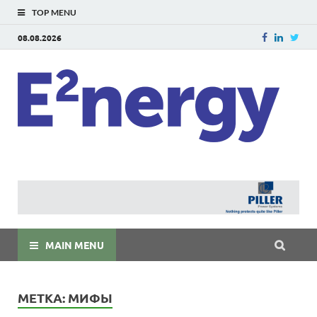
TOP MENU
08.08.2026
E
E²ner
энерг
Евраз
мира
MAIN MENU
МЕТКА:
МИФЫ