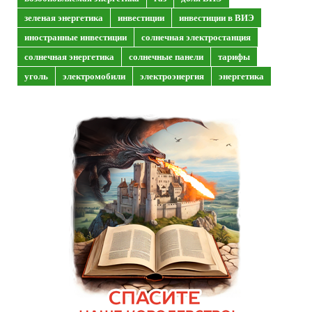
зеленая энергетика
инвестиции
инвестиции в ВИЭ
иностранные инвестиции
солнечная электростанция
солнечная энергетика
солнечные панели
тарифы
уголь
электромобили
электроэнергия
энергетика