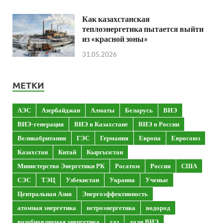
Как казахстанская
теплоэнергетика пытается выйти
из «красной зоны»
31.05.2026
МЕТКИ
АЭС
Азербайджан
Алматы
Беларусь
ВИЭ
ВИЭ-генерация
ВИЭ в Казахстане
ВИЭ в России
Великобритания
ГЭС
Германия
Европа
Евросоюз
Казахстан
Китай
Кыргызстан
Министерство Энергетики РК
Росатом
Россия
США
СЭС
ТЭЦ
Узбекистан
Украина
Ученые
Центральная Азия
Энергоэффективность
атомная энергетика
ветроэнергетика
водород
возобновляемая энергетика
газ
доля ВИЭ