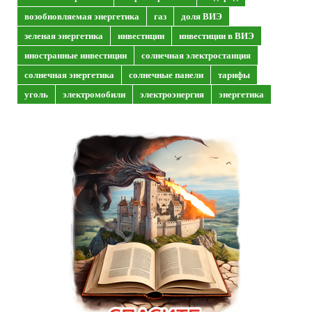
возобновляемая энергетика
газ
доля ВИЭ
зеленая энергетика
инвестиции
инвестиции в ВИЭ
иностранные инвестиции
солнечная электростанция
солнечная энергетика
солнечные панели
тарифы
уголь
электромобили
электроэнергия
энергетика