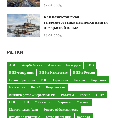
15.06.2026
Как казахстанская
теплоэнергетика пытается выйти
из «красной зоны»
31.05.2026
МЕТКИ
АЭС
Азербайджан
Алматы
Беларусь
ВИЭ
ВИЭ-генерация
ВИЭ в Казахстане
ВИЭ в России
Великобритания
ГЭС
Германия
Европа
Евросоюз
Казахстан
Китай
Кыргызстан
Министерство Энергетики РК
Росатом
Россия
США
СЭС
ТЭЦ
Узбекистан
Украина
Ученые
Центральная Азия
Энергоэффективность
атомная энергетика
ветроэнергетика
водород