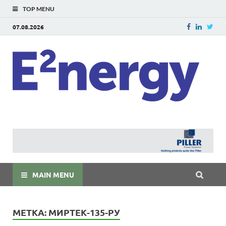
TOP MENU
07.08.2026
E
E²ner
энерг
Евраз
мира
MAIN MENU
МЕТКА:
МИРТЕК-135-РУ