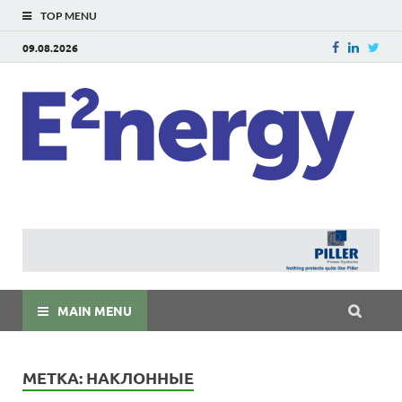
TOP MENU
09.08.2026
E
E²ner
энерг
Евраз
мира
MAIN MENU
МЕТКА:
НАКЛОННЫЕ