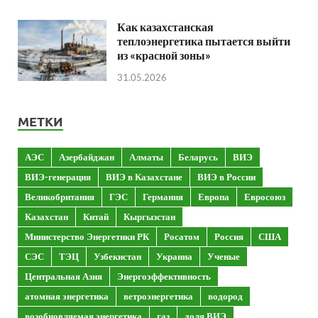
Как казахстанская
теплоэнергетика пытается выйти
из «красной зоны»
31.05.2026
МЕТКИ
АЭС
Азербайджан
Алматы
Беларусь
ВИЭ
ВИЭ-генерация
ВИЭ в Казахстане
ВИЭ в России
Великобритания
ГЭС
Германия
Европа
Евросоюз
Казахстан
Китай
Кыргызстан
Министерство Энергетики РК
Росатом
Россия
США
СЭС
ТЭЦ
Узбекистан
Украина
Ученые
Центральная Азия
Энергоэффективность
атомная энергетика
ветроэнергетика
водород
возобновляемая энергетика
газ
доля ВИЭ