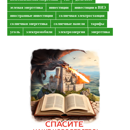
зеленая энергетика
инвестиции
инвестиции в ВИЭ
иностранные инвестиции
солнечная электростанция
солнечная энергетика
солнечные панели
тарифы
уголь
электромобили
электроэнергия
энергетика