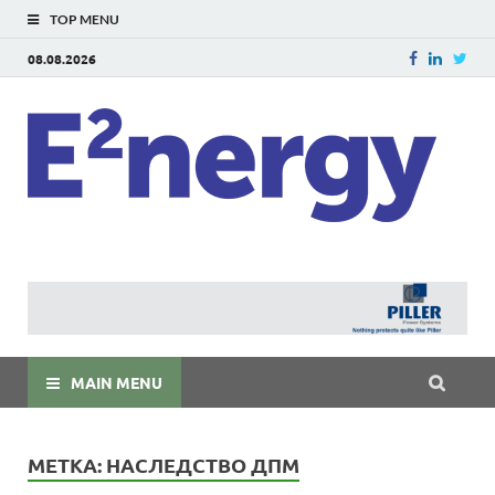
TOP MENU
08.08.2026
E
E²ner
энерг
Евраз
мира
MAIN MENU
МЕТКА:
НАСЛЕДСТВО ДПМ