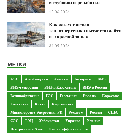
и глубокой переработки
15.06.2026
Как казахстанская
теплоэнергетика пытается выйти
из «красной зоны»
31.05.2026
МЕТКИ
АЭС
Азербайджан
Алматы
Беларусь
ВИЭ
ВИЭ-генерация
ВИЭ в Казахстане
ВИЭ в России
Великобритания
ГЭС
Германия
Европа
Евросоюз
Казахстан
Китай
Кыргызстан
Министерство Энергетики РК
Росатом
Россия
США
СЭС
ТЭЦ
Узбекистан
Украина
Ученые
Центральная Азия
Энергоэффективность