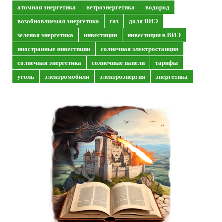
атомная энергетика
ветроэнергетика
водород
возобновляемая энергетика
газ
доля ВИЭ
зеленая энергетика
инвестиции
инвестиции в ВИЭ
иностранные инвестиции
солнечная электростанция
солнечная энергетика
солнечные панели
тарифы
уголь
электромобили
электроэнергия
энергетика