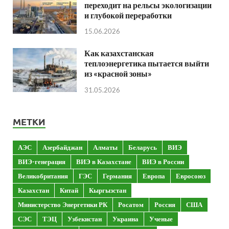
переходит на рельсы экологизации
и глубокой переработки
15.06.2026
Как казахстанская
теплоэнергетика пытается выйти
из «красной зоны»
31.05.2026
МЕТКИ
АЭС
Азербайджан
Алматы
Беларусь
ВИЭ
ВИЭ-генерация
ВИЭ в Казахстане
ВИЭ в России
Великобритания
ГЭС
Германия
Европа
Евросоюз
Казахстан
Китай
Кыргызстан
Министерство Энергетики РК
Росатом
Россия
США
СЭС
ТЭЦ
Узбекистан
Украина
Ученые