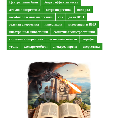
Центральная Азия
Энергоэффективность
атомная энергетика
ветроэнергетика
водород
возобновляемая энергетика
газ
доля ВИЭ
зеленая энергетика
инвестиции
инвестиции в ВИЭ
иностранные инвестиции
солнечная электростанция
солнечная энергетика
солнечные панели
тарифы
уголь
электромобили
электроэнергия
энергетика