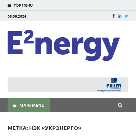
TOP MENU
08.08.2026
E
E²ner
энерг
Евраз
мира
MAIN MENU
МЕТКА:
НЭК «УКРЭНЕРГО»