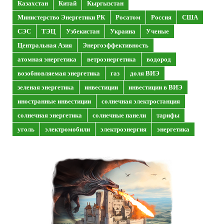
Казахстан
Китай
Кыргызстан
Министерство Энергетики РК
Росатом
Россия
США
СЭС
ТЭЦ
Узбекистан
Украина
Ученые
Центральная Азия
Энергоэффективность
атомная энергетика
ветроэнергетика
водород
возобновляемая энергетика
газ
доля ВИЭ
зеленая энергетика
инвестиции
инвестиции в ВИЭ
иностранные инвестиции
солнечная электростанция
солнечная энергетика
солнечные панели
тарифы
уголь
электромобили
электроэнергия
энергетика