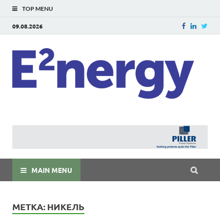
TOP MENU
09.08.2026
E
E²ner
энерг
Евраз
мира
MAIN MENU
МЕТКА:
НИКЕЛЬ