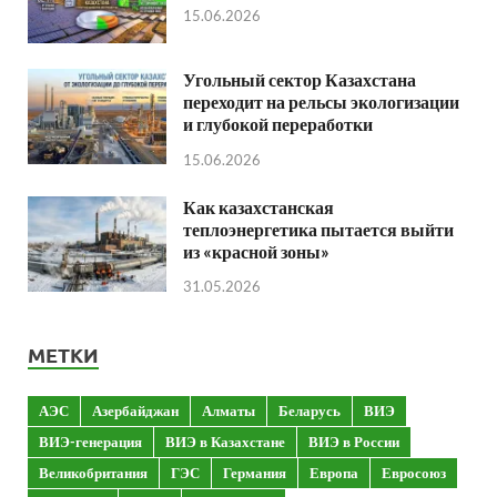
15.06.2026
Угольный сектор Казахстана
переходит на рельсы экологизации
и глубокой переработки
15.06.2026
Как казахстанская
теплоэнергетика пытается выйти
из «красной зоны»
31.05.2026
МЕТКИ
АЭС
Азербайджан
Алматы
Беларусь
ВИЭ
ВИЭ-генерация
ВИЭ в Казахстане
ВИЭ в России
Великобритания
ГЭС
Германия
Европа
Евросоюз