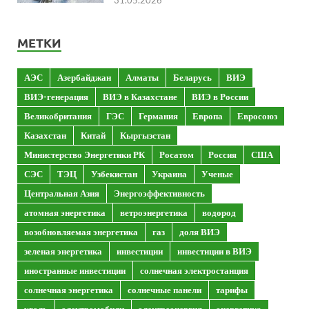
МЕТКИ
АЭС
Азербайджан
Алматы
Беларусь
ВИЭ
ВИЭ-генерация
ВИЭ в Казахстане
ВИЭ в России
Великобритания
ГЭС
Германия
Европа
Евросоюз
Казахстан
Китай
Кыргызстан
Министерство Энергетики РК
Росатом
Россия
США
СЭС
ТЭЦ
Узбекистан
Украина
Ученые
Центральная Азия
Энергоэффективность
атомная энергетика
ветроэнергетика
водород
возобновляемая энергетика
газ
доля ВИЭ
зеленая энергетика
инвестиции
инвестиции в ВИЭ
иностранные инвестиции
солнечная электростанция
солнечная энергетика
солнечные панели
тарифы
уголь
электромобили
электроэнергия
энергетика