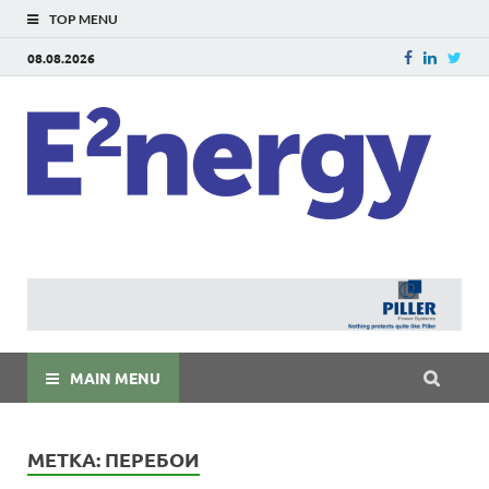
TOP MENU
08.08.2026
E
E²ner
энерг
Евраз
мира
MAIN MENU
МЕТКА:
ПЕРЕБОИ