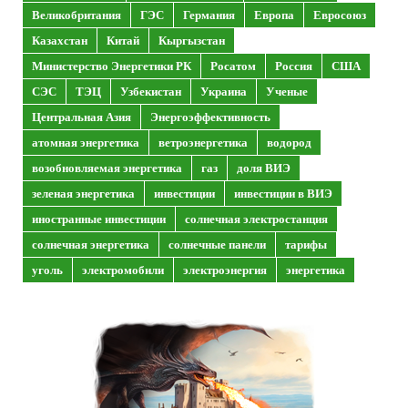
Великобритания
ГЭС
Германия
Европа
Евросоюз
Казахстан
Китай
Кыргызстан
Министерство Энергетики РК
Росатом
Россия
США
СЭС
ТЭЦ
Узбекистан
Украина
Ученые
Центральная Азия
Энергоэффективность
атомная энергетика
ветроэнергетика
водород
возобновляемая энергетика
газ
доля ВИЭ
зеленая энергетика
инвестиции
инвестиции в ВИЭ
иностранные инвестиции
солнечная электростанция
солнечная энергетика
солнечные панели
тарифы
уголь
электромобили
электроэнергия
энергетика