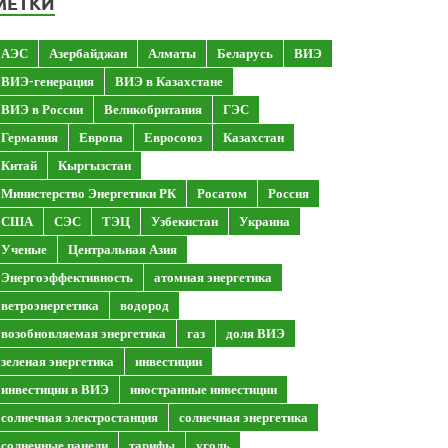
МЕТКИ
АЭС
Азербайджан
Алматы
Беларусь
ВИЭ
ВИЭ-генерация
ВИЭ в Казахстане
ВИЭ в России
Великобритания
ГЭС
Германия
Европа
Евросоюз
Казахстан
Китай
Кыргызстан
Министерство Энергетики РК
Росатом
Россия
США
СЭС
ТЭЦ
Узбекистан
Украина
Ученые
Центральная Азия
Энергоэффективность
атомная энергетика
ветроэнергетика
водород
возобновляемая энергетика
газ
доля ВИЭ
зеленая энергетика
инвестиции
инвестиции в ВИЭ
иностранные инвестиции
солнечная электростанция
солнечная энергетика
солнечные панели
тарифы
уголь