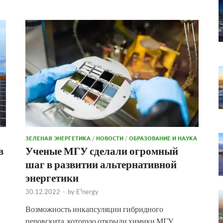
ЗЕЛЕНАЯ ЭНЕРГЕТИКА
/
НОВОСТИ
/
ОБРАЗОВАНИЕ И НАУКА
в
Ученые МГУ сделали огромный
шаг в развитии альтернативной
энергетики
30.12.2022
-
by
E²nergy
Возможность инкапсуляции гибридного
перовскита, которую открыли химики МГУ,