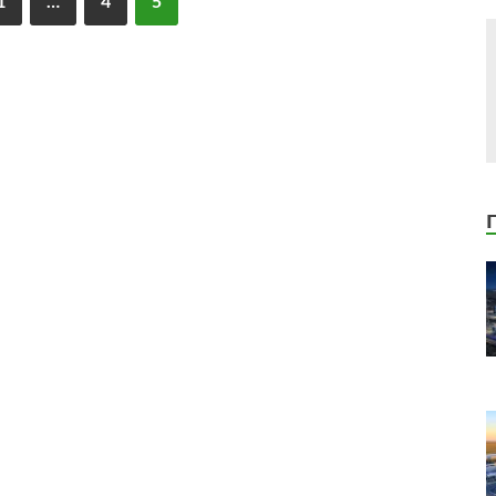
1
…
4
5