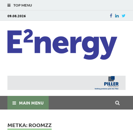
TOP MENU
09.08.2026
E
E²ner
энерг
Евраз
мира
MAIN MENU
МЕТКА:
ROOMZZ