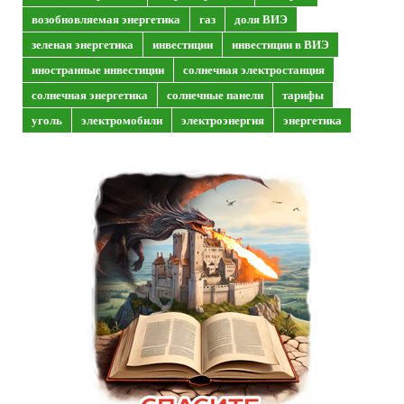
возобновляемая энергетика
газ
доля ВИЭ
зеленая энергетика
инвестиции
инвестиции в ВИЭ
иностранные инвестиции
солнечная электростанция
солнечная энергетика
солнечные панели
тарифы
уголь
электромобили
электроэнергия
энергетика