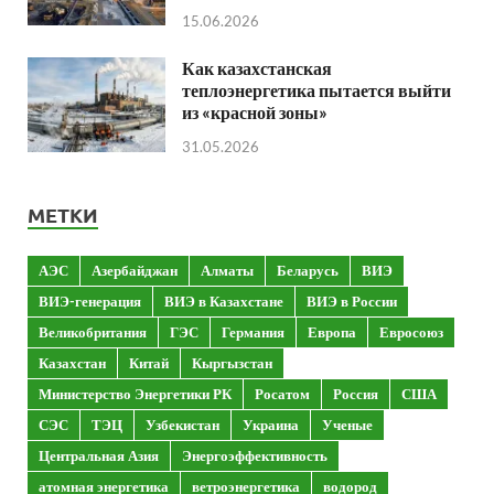
15.06.2026
Как казахстанская
теплоэнергетика пытается выйти
из «красной зоны»
31.05.2026
МЕТКИ
АЭС
Азербайджан
Алматы
Беларусь
ВИЭ
ВИЭ-генерация
ВИЭ в Казахстане
ВИЭ в России
Великобритания
ГЭС
Германия
Европа
Евросоюз
Казахстан
Китай
Кыргызстан
Министерство Энергетики РК
Росатом
Россия
США
СЭС
ТЭЦ
Узбекистан
Украина
Ученые
Центральная Азия
Энергоэффективность
атомная энергетика
ветроэнергетика
водород