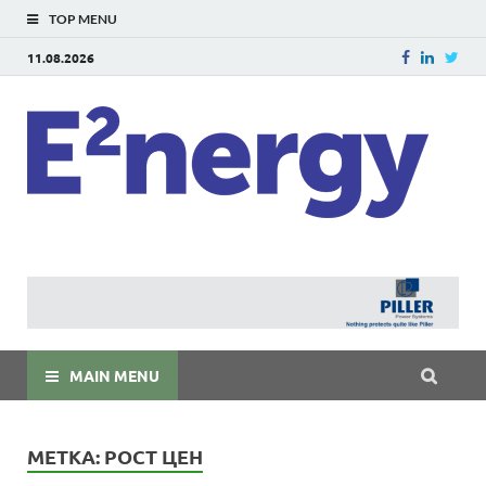
TOP MENU
11.08.2026
E
E²ner
энерг
Евраз
мира
MAIN MENU
МЕТКА:
РОСТ ЦЕН