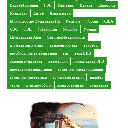
Великобритания
ГЭС
Германия
Европа
Евросоюз
Казахстан
Китай
Кыргызстан
Министерство Энергетики РК
Росатом
Россия
США
СЭС
ТЭЦ
Узбекистан
Украина
Ученые
Центральная Азия
Энергоэффективность
атомная энергетика
ветроэнергетика
водород
возобновляемая энергетика
газ
доля ВИЭ
зеленая энергетика
инвестиции
инвестиции в ВИЭ
иностранные инвестиции
солнечная электростанция
солнечная энергетика
солнечные панели
тарифы
уголь
электромобили
электроэнергия
энергетика