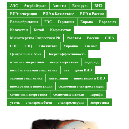
АЭС
Азербайджан
Алматы
Беларусь
ВИЭ
ВИЭ-генерация
ВИЭ в Казахстане
ВИЭ в России
Великобритания
ГЭС
Германия
Европа
Евросоюз
Казахстан
Китай
Кыргызстан
Министерство Энергетики РК
Росатом
Россия
США
СЭС
ТЭЦ
Узбекистан
Украина
Ученые
Центральная Азия
Энергоэффективность
атомная энергетика
ветроэнергетика
водород
возобновляемая энергетика
газ
доля ВИЭ
зеленая энергетика
инвестиции
инвестиции в ВИЭ
иностранные инвестиции
солнечная электростанция
солнечная энергетика
солнечные панели
тарифы
уголь
электромобили
электроэнергия
энергетика