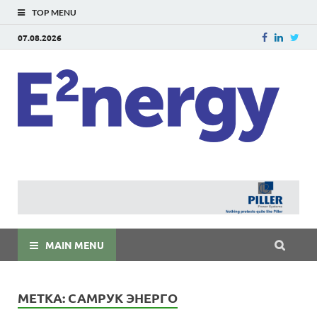
TOP MENU
07.08.2026
E
E²ner
энерг
Евраз
мира
MAIN MENU
МЕТКА:
САМРУК ЭНЕРГО