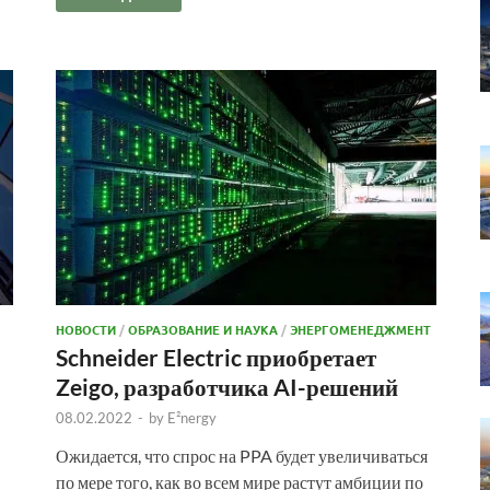
НОВОСТИ
/
ОБРАЗОВАНИЕ И НАУКА
/
ЭНЕРГОМЕНЕДЖМЕНТ
Schneider Electric приобретает
Zeigo, разработчика AI-решений
08.02.2022
-
by
E²nergy
Ожидается, что спрос на PPA будет увеличиваться
по мере того, как во всем мире растут амбиции по