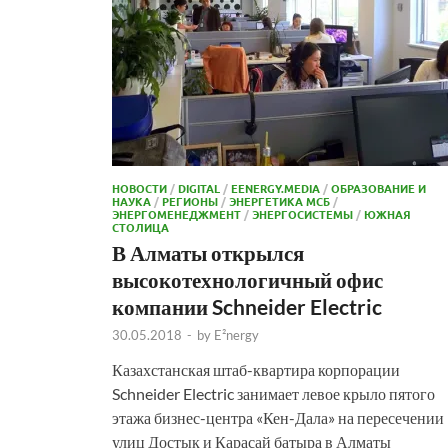
НОВОСТИ
/
DIGITAL
/
EENERGY.MEDIA
/
ОБРАЗОВАНИЕ И
НАУКА
/
РЕГИОНЫ
/
ЭНЕРГЕТИКА МСБ
/
ЭНЕРГОМЕНЕДЖМЕНТ
/
ЭНЕРГОСИСТЕМЫ
/
ЮЖНАЯ
СТОЛИЦА
В Алматы открылся
высокотехнологичный офис
компании Schneider Electric
30.05.2018
-
by
E²nergy
Казахстанская штаб-квартира корпорации
Schneider Electric занимает левое крыло пятого
этажа бизнес-центра «Кен-Дала» на пересечении
улиц Достык и Карасай батыра в Алматы