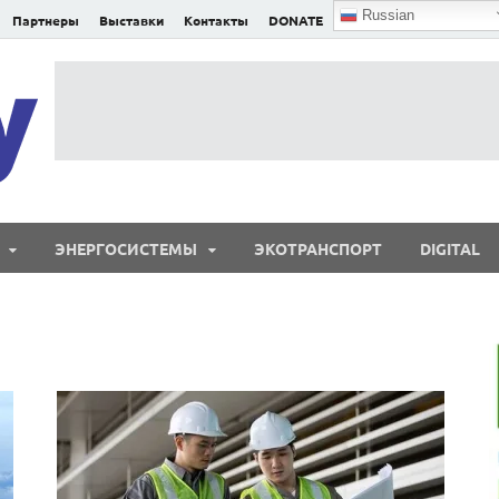
Russian
Партнеры
Выставки
Контакты
DONATE
E²nergy
E²nergy — энергетика Евразии и мира
ЭНЕРГОСИСТЕМЫ
ЭКОТРАНСПОРТ
DIGITAL