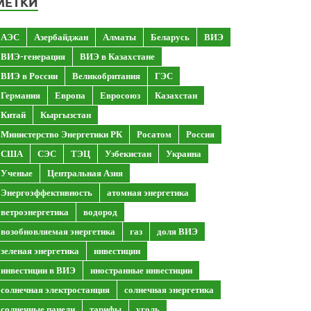
МЕТКИ
АЭС
Азербайджан
Алматы
Беларусь
ВИЭ
ВИЭ-генерация
ВИЭ в Казахстане
ВИЭ в России
Великобритания
ГЭС
Германия
Европа
Евросоюз
Казахстан
Китай
Кыргызстан
Министерство Энергетики РК
Росатом
Россия
США
СЭС
ТЭЦ
Узбекистан
Украина
Ученые
Центральная Азия
Энергоэффективность
атомная энергетика
ветроэнергетика
водород
возобновляемая энергетика
газ
доля ВИЭ
зеленая энергетика
инвестиции
инвестиции в ВИЭ
иностранные инвестиции
солнечная электростанция
солнечная энергетика
солнечные панели
тарифы
уголь