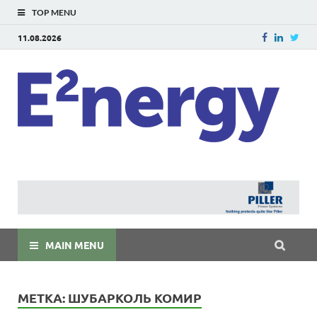
TOP MENU
11.08.2026
E
E²ner
энерг
Евраз
мира
MAIN MENU
МЕТКА:
ШУБАРКОЛЬ КОМИР