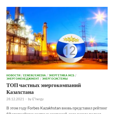
НОВОСТИ
/
EENERGY.MEDIA
/
ЭНЕРГЕТИКА МСБ
/
ЭНЕРГОМЕНЕДЖМЕНТ
/
ЭНЕРГОСИСТЕМЫ
ТОП частных энергокомпаний
Казахстана
28.12.2021
-
by
E²nergy
В этом году Forbes Kazakhstan вновь представил рейтинг
50 крупнейших частных компаний, куда вошла полная