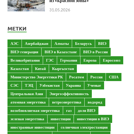
из «красной зоны»
31.05.2026
МЕТКИ
АЭС
Азербайджан
Алматы
Беларусь
ВИЭ
ВИЭ-генерация
ВИЭ в Казахстане
ВИЭ в России
Великобритания
ГЭС
Германия
Европа
Евросоюз
Казахстан
Китай
Кыргызстан
Министерство Энергетики РК
Росатом
Россия
США
СЭС
ТЭЦ
Узбекистан
Украина
Ученые
Центральная Азия
Энергоэффективность
атомная энергетика
ветроэнергетика
водород
возобновляемая энергетика
газ
доля ВИЭ
зеленая энергетика
инвестиции
инвестиции в ВИЭ
иностранные инвестиции
солнечная электростанция