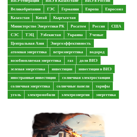
ВИЭ-генерация
ВИЭ в Казахстане
ВИЭ в России
Великобритания
ГЭС
Германия
Европа
Евросоюз
Казахстан
Китай
Кыргызстан
Министерство Энергетики РК
Росатом
Россия
США
СЭС
ТЭЦ
Узбекистан
Украина
Ученые
Центральная Азия
Энергоэффективность
атомная энергетика
ветроэнергетика
водород
возобновляемая энергетика
газ
доля ВИЭ
зеленая энергетика
инвестиции
инвестиции в ВИЭ
иностранные инвестиции
солнечная электростанция
солнечная энергетика
солнечные панели
тарифы
уголь
электромобили
электроэнергия
энергетика