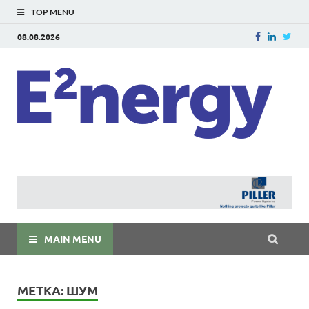
TOP MENU
08.08.2026
E
E²ner
энерг
Евраз
мира
MAIN MENU
МЕТКА:
ШУМ