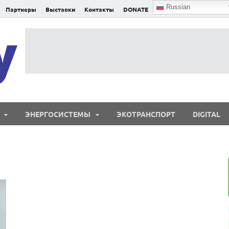
Russian
Партнеры
Выставки
Контакты
DONATE
E²nergy
E²nergy — энергетика Евразии и мира
ЭНЕРГОСИСТЕМЫ
ЭКОТРАНСПОРТ
DIGITAL