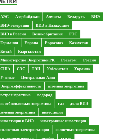
МЕТКИ
АЭС
Азербайджан
Алматы
Беларусь
ВИЭ
ВИЭ-генерация
ВИЭ в Казахстане
ВИЭ в России
Великобритания
ГЭС
Германия
Европа
Евросоюз
Казахстан
Китай
Кыргызстан
Министерство Энергетики РК
Росатом
Россия
США
СЭС
ТЭЦ
Узбекистан
Украина
Ученые
Центральная Азия
Энергоэффективность
атомная энергетика
ветроэнергетика
водород
возобновляемая энергетика
газ
доля ВИЭ
зеленая энергетика
инвестиции
инвестиции в ВИЭ
иностранные инвестиции
солнечная электростанция
солнечная энергетика
солнечные панели
тарифы
уголь