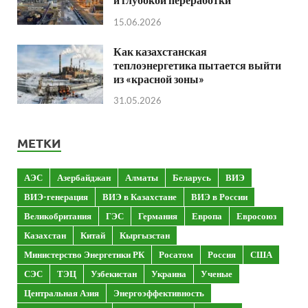
15.06.2026
Как казахстанская
теплоэнергетика пытается выйти
из «красной зоны»
31.05.2026
МЕТКИ
АЭС
Азербайджан
Алматы
Беларусь
ВИЭ
ВИЭ-генерация
ВИЭ в Казахстане
ВИЭ в России
Великобритания
ГЭС
Германия
Европа
Евросоюз
Казахстан
Китай
Кыргызстан
Министерство Энергетики РК
Росатом
Россия
США
СЭС
ТЭЦ
Узбекистан
Украина
Ученые
Центральная Азия
Энергоэффективность