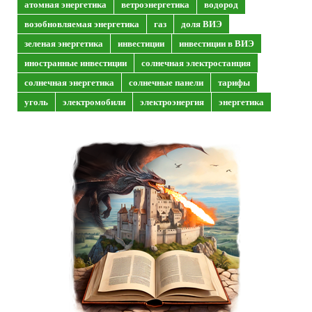
атомная энергетика
ветроэнергетика
водород
возобновляемая энергетика
газ
доля ВИЭ
зеленая энергетика
инвестиции
инвестиции в ВИЭ
иностранные инвестиции
солнечная электростанция
солнечная энергетика
солнечные панели
тарифы
уголь
электромобили
электроэнергия
энергетика