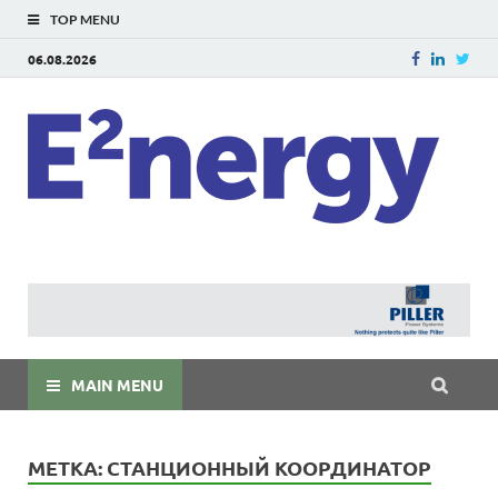
TOP MENU
06.08.2026
E
E²ner
энерг
Евраз
мира
MAIN MENU
МЕТКА:
СТАНЦИОННЫЙ КООРДИНАТОР