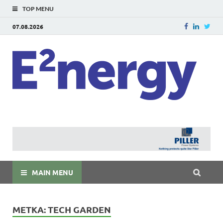
TOP MENU
07.08.2026
E
E²ner
энерг
Евраз
мира
MAIN MENU
МЕТКА:
TECH GARDEN