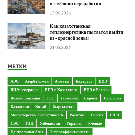
и глубокой переработки
15.06.2026
Как казахстанская
теплоэнергетика пытается выйти
из «красной зоны»
31.05.2026
МЕТКИ
АЭС
Азербайджан
Алматы
Беларусь
ВИЭ
ВИЭ-генерация
ВИЭ в Казахстане
ВИЭ в России
Великобритания
ГЭС
Германия
Европа
Евросоюз
Казахстан
Китай
Кыргызстан
Министерство Энергетики РК
Росатом
Россия
США
СЭС
ТЭЦ
Узбекистан
Украина
Ученые
Центральная Азия
Энергоэффективность