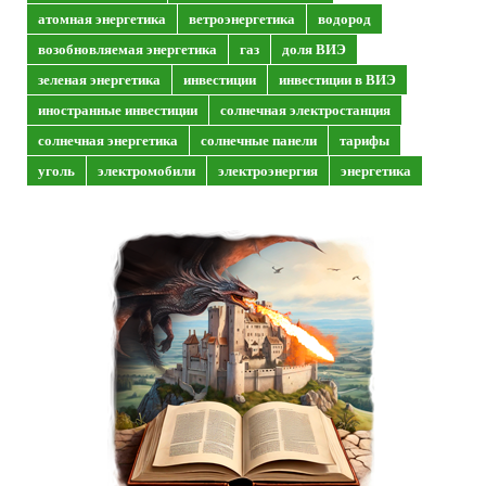
атомная энергетика
ветроэнергетика
водород
возобновляемая энергетика
газ
доля ВИЭ
зеленая энергетика
инвестиции
инвестиции в ВИЭ
иностранные инвестиции
солнечная электростанция
солнечная энергетика
солнечные панели
тарифы
уголь
электромобили
электроэнергия
энергетика