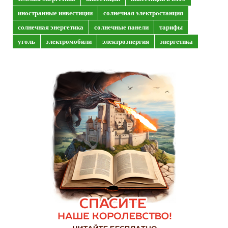
иностранные инвестиции
солнечная электростанция
солнечная энергетика
солнечные панели
тарифы
уголь
электромобили
электроэнергия
энергетика