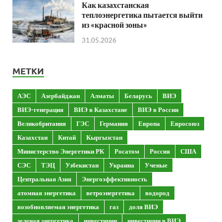
Как казахстанская
теплоэнергетика пытается выйти
из «красной зоны»
31.05.2026
МЕТКИ
АЭС
Азербайджан
Алматы
Беларусь
ВИЭ
ВИЭ-генерация
ВИЭ в Казахстане
ВИЭ в России
Великобритания
ГЭС
Германия
Европа
Евросоюз
Казахстан
Китай
Кыргызстан
Министерство Энергетики РК
Росатом
Россия
США
СЭС
ТЭЦ
Узбекистан
Украина
Ученые
Центральная Азия
Энергоэффективность
атомная энергетика
ветроэнергетика
водород
возобновляемая энергетика
газ
доля ВИЭ
зеленая энергетика
инвестиции
инвестиции в ВИЭ