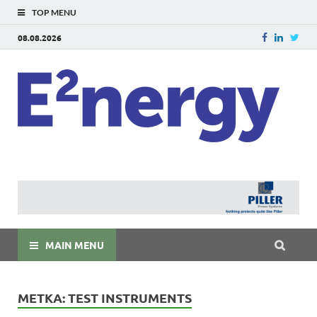
TOP MENU
08.08.2026
E
E²ner
энерг
Евраз
мира
MAIN MENU
МЕТКА:
TEST INSTRUMENTS