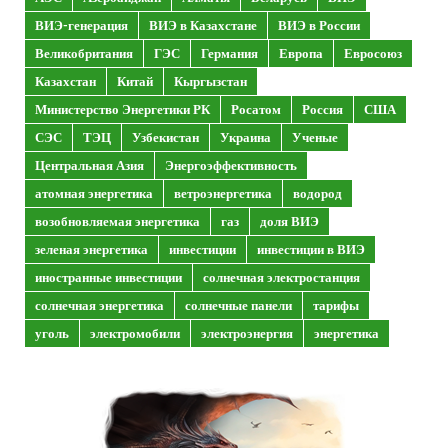
ВИЭ-генерация
ВИЭ в Казахстане
ВИЭ в России
Великобритания
ГЭС
Германия
Европа
Евросоюз
Казахстан
Китай
Кыргызстан
Министерство Энергетики РК
Росатом
Россия
США
СЭС
ТЭЦ
Узбекистан
Украина
Ученые
Центральная Азия
Энергоэффективность
атомная энергетика
ветроэнергетика
водород
возобновляемая энергетика
газ
доля ВИЭ
зеленая энергетика
инвестиции
инвестиции в ВИЭ
иностранные инвестиции
солнечная электростанция
солнечная энергетика
солнечные панели
тарифы
уголь
электромобили
электроэнергия
энергетика