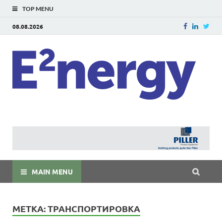
TOP MENU
08.08.2026
E
E²ner
энерг
Евраз
мира
MAIN MENU
МЕТКА:
ТРАНСПОРТИРОВКА