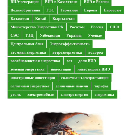
ВИЭ-генерация
ВИЭ в Казахстане
ВИЭ в России
Великобритания
ГЭС
Германия
Европа
Евросоюз
Казахстан
Китай
Кыргызстан
Министерство Энергетики РК
Росатом
Россия
США
СЭС
ТЭЦ
Узбекистан
Украина
Ученые
Центральная Азия
Энергоэффективность
атомная энергетика
ветроэнергетика
водород
возобновляемая энергетика
газ
доля ВИЭ
зеленая энергетика
инвестиции
инвестиции в ВИЭ
иностранные инвестиции
солнечная электростанция
солнечная энергетика
солнечные панели
тарифы
уголь
электромобили
электроэнергия
энергетика