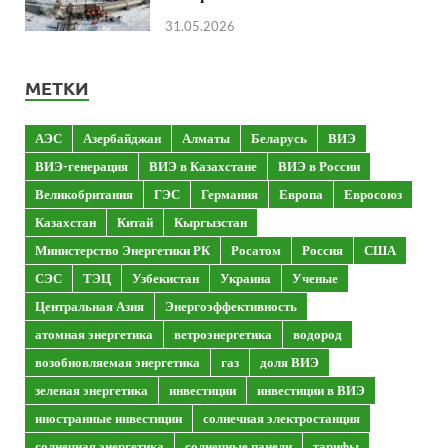
31.05.2026
МЕТКИ
АЭС
Азербайджан
Алматы
Беларусь
ВИЭ
ВИЭ-генерация
ВИЭ в Казахстане
ВИЭ в России
Великобритания
ГЭС
Германия
Европа
Евросоюз
Казахстан
Китай
Кыргызстан
Министерство Энергетики РК
Росатом
Россия
США
СЭС
ТЭЦ
Узбекистан
Украина
Ученые
Центральная Азия
Энергоэффективность
атомная энергетика
ветроэнергетика
водород
возобновляемая энергетика
газ
доля ВИЭ
зеленая энергетика
инвестиции
инвестиции в ВИЭ
иностранные инвестиции
солнечная электростанция
солнечная энергетика
солнечные панели
тарифы