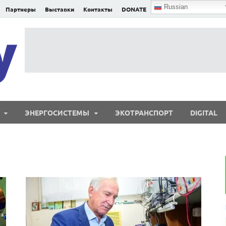
Russian
Партнеры
Выставки
Контакты
DONATE
E²nergy
E²nergy — энергетика Евразии и мира
ЭНЕРГОСИСТЕМЫ
ЭКОТРАНСПОРТ
DIGITAL