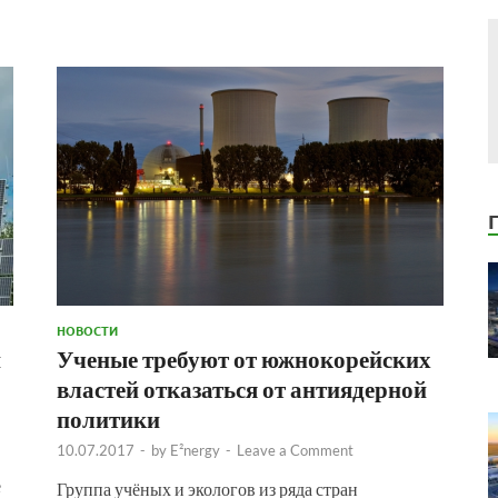
НОВОСТИ
и
Ученые требуют от южнокорейских
властей отказаться от антиядерной
политики
10.07.2017
-
by
E²nergy
-
Leave a Comment
е
Группа учёных и экологов из ряда стран