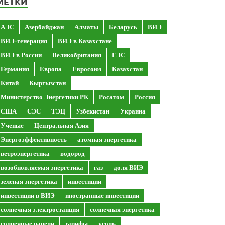
МЕТКИ
АЭС
Азербайджан
Алматы
Беларусь
ВИЭ
ВИЭ-генерация
ВИЭ в Казахстане
ВИЭ в России
Великобритания
ГЭС
Германия
Европа
Евросоюз
Казахстан
Китай
Кыргызстан
Министерство Энергетики РК
Росатом
Россия
США
СЭС
ТЭЦ
Узбекистан
Украина
Ученые
Центральная Азия
Энергоэффективность
атомная энергетика
ветроэнергетика
водород
возобновляемая энергетика
газ
доля ВИЭ
зеленая энергетика
инвестиции
инвестиции в ВИЭ
иностранные инвестиции
солнечная электростанция
солнечная энергетика
солнечные панели
тарифы
уголь