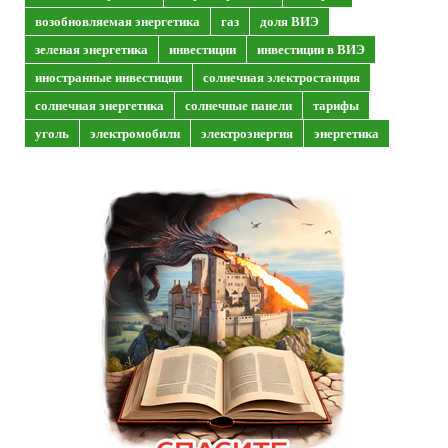
возобновляемая энергетика
газ
доля ВИЭ
зеленая энергетика
инвестиции
инвестиции в ВИЭ
иностранные инвестиции
солнечная электростанция
солнечная энергетика
солнечные панели
тарифы
уголь
электромобили
электроэнергия
энергетика