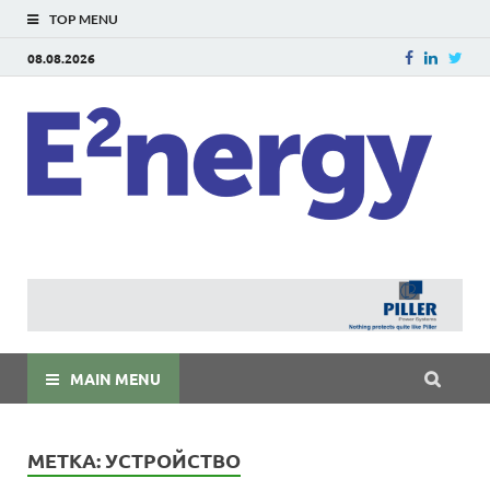
TOP MENU
08.08.2026
E
E²ner
энерг
Евраз
мира
MAIN MENU
МЕТКА:
УСТРОЙСТВО