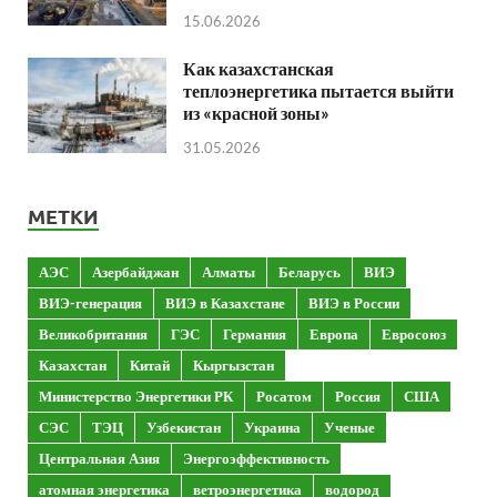
15.06.2026
Как казахстанская
теплоэнергетика пытается выйти
из «красной зоны»
31.05.2026
МЕТКИ
АЭС
Азербайджан
Алматы
Беларусь
ВИЭ
ВИЭ-генерация
ВИЭ в Казахстане
ВИЭ в России
Великобритания
ГЭС
Германия
Европа
Евросоюз
Казахстан
Китай
Кыргызстан
Министерство Энергетики РК
Росатом
Россия
США
СЭС
ТЭЦ
Узбекистан
Украина
Ученые
Центральная Азия
Энергоэффективность
атомная энергетика
ветроэнергетика
водород