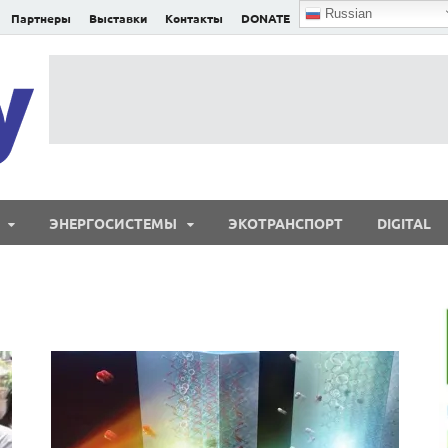
Russian
Партнеры
Выставки
Контакты
DONATE
E²nergy
E²nergy — энергетика Евразии и мира
ЭНЕРГОСИСТЕМЫ
ЭКОТРАНСПОРТ
DIGITAL