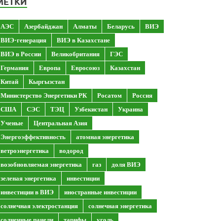
МЕТКИ
АЭС
Азербайджан
Алматы
Беларусь
ВИЭ
ВИЭ-генерация
ВИЭ в Казахстане
ВИЭ в России
Великобритания
ГЭС
Германия
Европа
Евросоюз
Казахстан
Китай
Кыргызстан
Министерство Энергетики РК
Росатом
Россия
США
СЭС
ТЭЦ
Узбекистан
Украина
Ученые
Центральная Азия
Энергоэффективность
атомная энергетика
ветроэнергетика
водород
возобновляемая энергетика
газ
доля ВИЭ
зеленая энергетика
инвестиции
инвестиции в ВИЭ
иностранные инвестиции
солнечная электростанция
солнечная энергетика
солнечные панели
тарифы
уголь