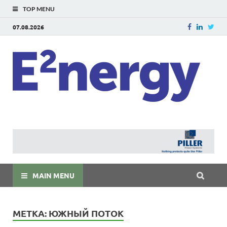
TOP MENU
07.08.2026
E
E²ner
энерг
Евраз
мира
MAIN MENU
МЕТКА:
ЮЖНЫЙ ПОТОК