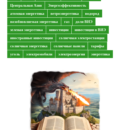
Центральная Азия
Энергоэффективность
атомная энергетика
ветроэнергетика
водород
возобновляемая энергетика
газ
доля ВИЭ
зеленая энергетика
инвестиции
инвестиции в ВИЭ
иностранные инвестиции
солнечная электростанция
солнечная энергетика
солнечные панели
тарифы
уголь
электромобили
электроэнергия
энергетика