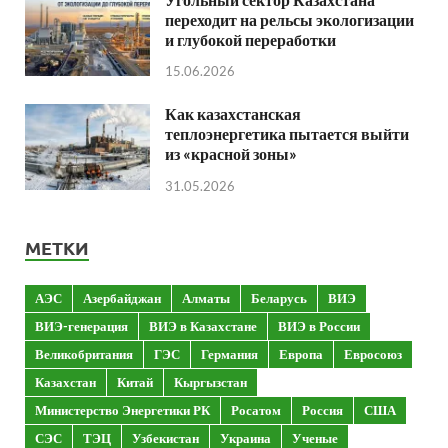
переходит на рельсы экологизации
и глубокой переработки
15.06.2026
Как казахстанская
теплоэнергетика пытается выйти
из «красной зоны»
31.05.2026
МЕТКИ
АЭС
Азербайджан
Алматы
Беларусь
ВИЭ
ВИЭ-генерация
ВИЭ в Казахстане
ВИЭ в России
Великобритания
ГЭС
Германия
Европа
Евросоюз
Казахстан
Китай
Кыргызстан
Министерство Энергетики РК
Росатом
Россия
США
СЭС
ТЭЦ
Узбекистан
Украина
Ученые