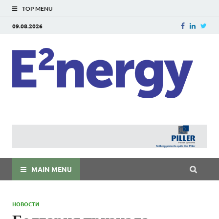
TOP MENU
09.08.2026
E
E²ner
энерг
Евраз
мира
MAIN MENU
НОВОСТИ