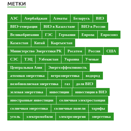
МЕТКИ
АЭС
Азербайджан
Алматы
Беларусь
ВИЭ
ВИЭ-генерация
ВИЭ в Казахстане
ВИЭ в России
Великобритания
ГЭС
Германия
Европа
Евросоюз
Казахстан
Китай
Кыргызстан
Министерство Энергетики РК
Росатом
Россия
США
СЭС
ТЭЦ
Узбекистан
Украина
Ученые
Центральная Азия
Энергоэффективность
атомная энергетика
ветроэнергетика
водород
возобновляемая энергетика
газ
доля ВИЭ
зеленая энергетика
инвестиции
инвестиции в ВИЭ
иностранные инвестиции
солнечная электростанция
солнечная энергетика
солнечные панели
тарифы
уголь
электромобили
электроэнергия
энергетика