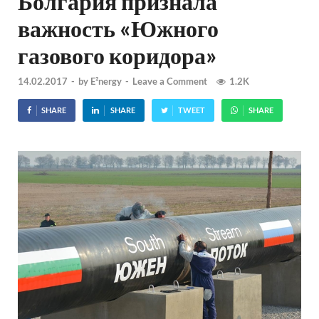
Болгария признала
важность «Южного
газового коридора»
14.02.2017
-
by
E²nergy
-
Leave a Comment
1.2K
SHARE
SHARE
TWEET
SHARE