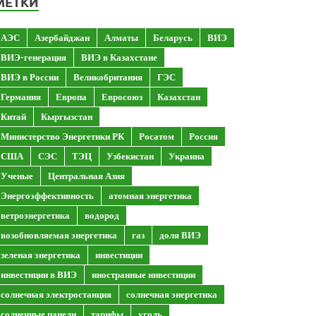
МЕТКИ
АЭС
Азербайджан
Алматы
Беларусь
ВИЭ
ВИЭ-генерация
ВИЭ в Казахстане
ВИЭ в России
Великобритания
ГЭС
Германия
Европа
Евросоюз
Казахстан
Китай
Кыргызстан
Министерство Энергетики РК
Росатом
Россия
США
СЭС
ТЭЦ
Узбекистан
Украина
Ученые
Центральная Азия
Энергоэффективность
атомная энергетика
ветроэнергетика
водород
возобновляемая энергетика
газ
доля ВИЭ
зеленая энергетика
инвестиции
инвестиции в ВИЭ
иностранные инвестиции
солнечная электростанция
солнечная энергетика
солнечные панели
тарифы
уголь