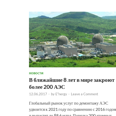
НОВОСТИ
В ближайшие 8 лет в мире закроют
более 200 АЭС
12.06.2017
-
by
E²nergy
-
Leave a Comment
Глобальный рынок услуг по демонтажу АЭС
удвоится к 2021 году по сравнению с 2016 годо
и вырастет до $8,6 млрд. Порядка 200 атомных