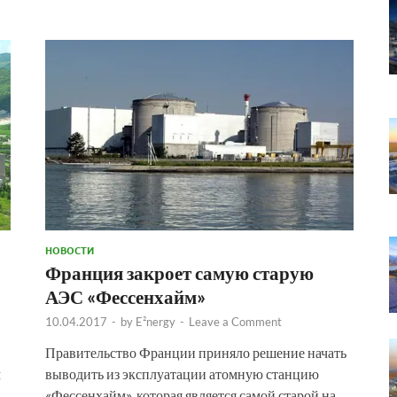
НОВОСТИ
Франция закроет самую старую
АЭС «Фессенхайм»
10.04.2017
-
by
E²nergy
-
Leave a Comment
Правительство Франции приняло решение начать
м
выводить из эксплуатации атомную станцию
«Фессенхайм», которая является самой старой на