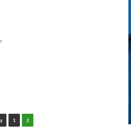
т
д
1
2