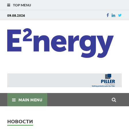
TOP MENU
09.08.2026
E
E²ner
энерг
Евраз
мира
MAIN MENU
НОВОСТИ