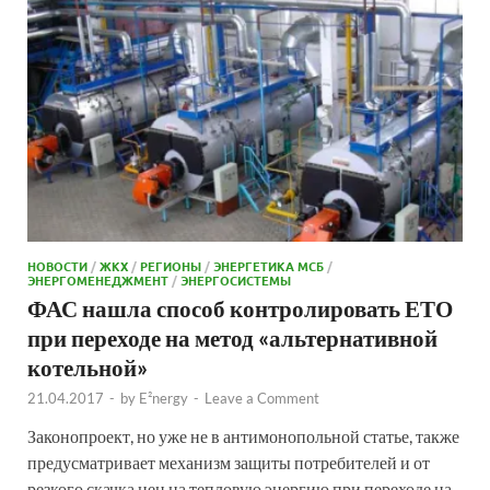
НОВОСТИ
/
ЖКХ
/
РЕГИОНЫ
/
ЭНЕРГЕТИКА МСБ
/
ЭНЕРГОМЕНЕДЖМЕНТ
/
ЭНЕРГОСИСТЕМЫ
ФАС нашла способ контролировать ЕТО
при переходе на метод «альтернативной
котельной»
21.04.2017
-
by
E²nergy
-
Leave a Comment
Законопроект, но уже не в антимонопольной статье, также
предусматривает механизм защиты потребителей и от
резкого скачка цен на тепловую энергию при переходе на