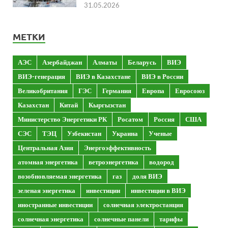
31.05.2026
МЕТКИ
АЭС
Азербайджан
Алматы
Беларусь
ВИЭ
ВИЭ-генерация
ВИЭ в Казахстане
ВИЭ в России
Великобритания
ГЭС
Германия
Европа
Евросоюз
Казахстан
Китай
Кыргызстан
Министерство Энергетики РК
Росатом
Россия
США
СЭС
ТЭЦ
Узбекистан
Украина
Ученые
Центральная Азия
Энергоэффективность
атомная энергетика
ветроэнергетика
водород
возобновляемая энергетика
газ
доля ВИЭ
зеленая энергетика
инвестиции
инвестиции в ВИЭ
иностранные инвестиции
солнечная электростанция
солнечная энергетика
солнечные панели
тарифы