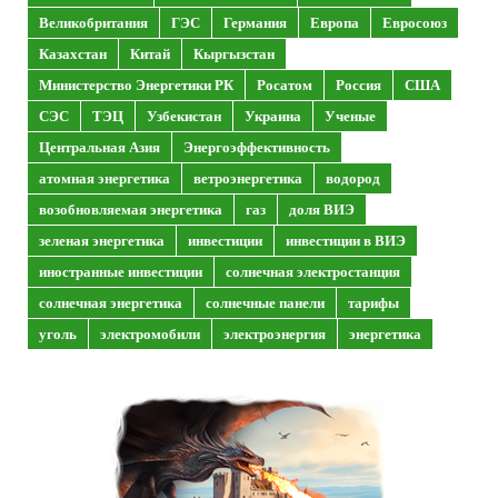
Великобритания
ГЭС
Германия
Европа
Евросоюз
Казахстан
Китай
Кыргызстан
Министерство Энергетики РК
Росатом
Россия
США
СЭС
ТЭЦ
Узбекистан
Украина
Ученые
Центральная Азия
Энергоэффективность
атомная энергетика
ветроэнергетика
водород
возобновляемая энергетика
газ
доля ВИЭ
зеленая энергетика
инвестиции
инвестиции в ВИЭ
иностранные инвестиции
солнечная электростанция
солнечная энергетика
солнечные панели
тарифы
уголь
электромобили
электроэнергия
энергетика