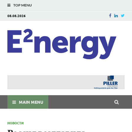
TOP MENU
08.08.2026
E
E²ner
энерг
Евраз
мира
MAIN MENU
НОВОСТИ