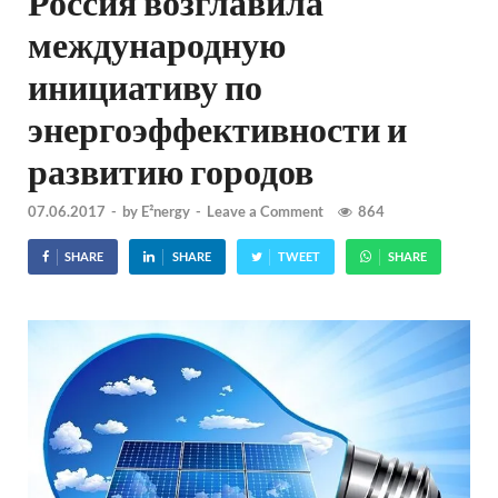
Россия возглавила
международную
инициативу по
энергоэффективности и
развитию городов
07.06.2017
-
by
E²nergy
-
Leave a Comment
864
SHARE
SHARE
TWEET
SHARE