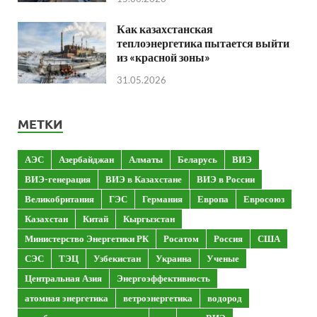
Как казахстанская
теплоэнергетика пытается выйти
из «красной зоны»
31.05.2026
МЕТКИ
АЭС
Азербайджан
Алматы
Беларусь
ВИЭ
ВИЭ-генерация
ВИЭ в Казахстане
ВИЭ в России
Великобритания
ГЭС
Германия
Европа
Евросоюз
Казахстан
Китай
Кыргызстан
Министерство Энергетики РК
Росатом
Россия
США
СЭС
ТЭЦ
Узбекистан
Украина
Ученые
Центральная Азия
Энергоэффективность
атомная энергетика
ветроэнергетика
водород