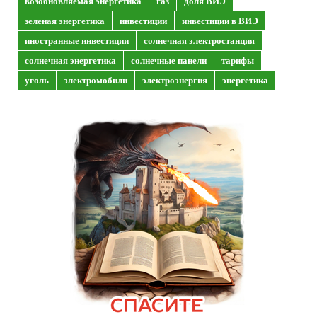
возобновляемая энергетика
газ
доля ВИЭ
зеленая энергетика
инвестиции
инвестиции в ВИЭ
иностранные инвестиции
солнечная электростанция
солнечная энергетика
солнечные панели
тарифы
уголь
электромобили
электроэнергия
энергетика