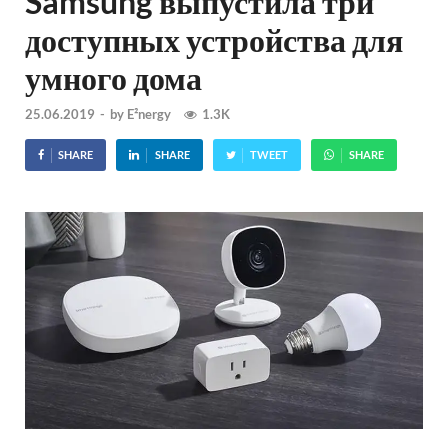
Samsung выпустила три
доступных устройства для
умного дома
25.06.2019
-
by
E²nergy
1.3K
SHARE
SHARE
TWEET
SHARE