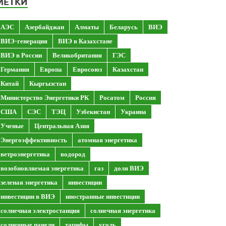
МЕТКИ
АЭС
Азербайджан
Алматы
Беларусь
ВИЭ
ВИЭ-генерация
ВИЭ в Казахстане
ВИЭ в России
Великобритания
ГЭС
Германия
Европа
Евросоюз
Казахстан
Китай
Кыргызстан
Министерство Энергетики РК
Росатом
Россия
США
СЭС
ТЭЦ
Узбекистан
Украина
Ученые
Центральная Азия
Энергоэффективность
атомная энергетика
ветроэнергетика
водород
возобновляемая энергетика
газ
доля ВИЭ
зеленая энергетика
инвестиции
инвестиции в ВИЭ
иностранные инвестиции
солнечная электростанция
солнечная энергетика
солнечные панели
тарифы
уголь