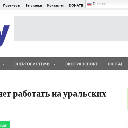
Russian
Партнеры
Выставки
Контакты
DONATE
E²nergy
E²nergy — энергетика Евразии и мира
ЭНЕРГОСИСТЕМЫ
ЭКОТРАНСПОРТ
DIGITAL
нет работать на уральских
HARE