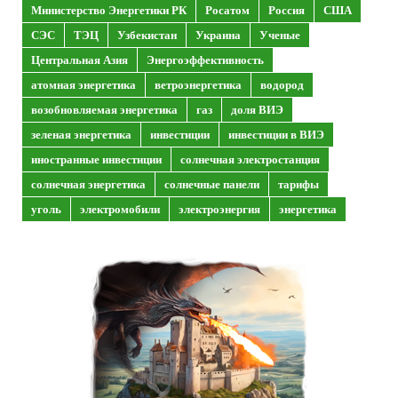
Министерство Энергетики РК
Росатом
Россия
США
СЭС
ТЭЦ
Узбекистан
Украина
Ученые
Центральная Азия
Энергоэффективность
атомная энергетика
ветроэнергетика
водород
возобновляемая энергетика
газ
доля ВИЭ
зеленая энергетика
инвестиции
инвестиции в ВИЭ
иностранные инвестиции
солнечная электростанция
солнечная энергетика
солнечные панели
тарифы
уголь
электромобили
электроэнергия
энергетика