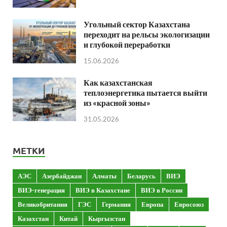
Угольный сектор Казахстана
переходит на рельсы экологизации
и глубокой переработки
15.06.2026
Как казахстанская
теплоэнергетика пытается выйти
из «красной зоны»
31.05.2026
МЕТКИ
АЭС
Азербайджан
Алматы
Беларусь
ВИЭ
ВИЭ-генерация
ВИЭ в Казахстане
ВИЭ в России
Великобритания
ГЭС
Германия
Европа
Евросоюз
Казахстан
Китай
Кыргызстан