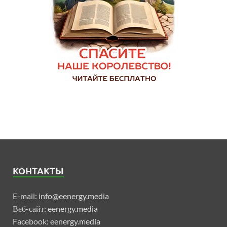
КОНТАКТЫ
E-mail:
info@eenergy.media
Веб-сайт:
eenergy.media
Facebook:
eenergy.media