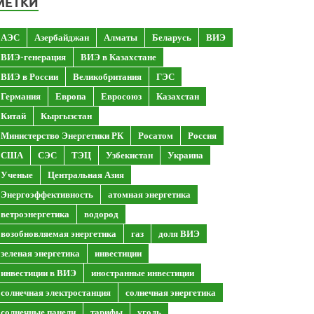
МЕТКИ
АЭС
Азербайджан
Алматы
Беларусь
ВИЭ
ВИЭ-генерация
ВИЭ в Казахстане
ВИЭ в России
Великобритания
ГЭС
Германия
Европа
Евросоюз
Казахстан
Китай
Кыргызстан
Министерство Энергетики РК
Росатом
Россия
США
СЭС
ТЭЦ
Узбекистан
Украина
Ученые
Центральная Азия
Энергоэффективность
атомная энергетика
ветроэнергетика
водород
возобновляемая энергетика
газ
доля ВИЭ
зеленая энергетика
инвестиции
инвестиции в ВИЭ
иностранные инвестиции
солнечная электростанция
солнечная энергетика
солнечные панели
тарифы
уголь