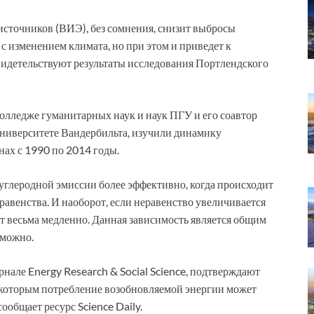
источников (ВИЭ), без сомнения, снизит выбросы
 с изменением климата, но при этом и приведет к
видетельствуют результаты исследования Портлендского
олледже гуманитарных наук и наук ПГУ и его соавтор
Университете Вандербильта, изучили динамику
нах с 1990 по 2014 годы.
углеродной эмиссии более эффективно, когда происходит
равенства. И наоборот, если неравенство увеличивается
т весьма медленно. Данная зависимость является общим
зможно.
нале Energy Research & Social Science, подтверждают
 которым потребление возобновляемой энергии может
ообщает ресурс Science Daily.