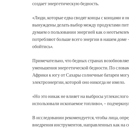
создает энергетическую бедность.
«Люди, которые едва сводят концы с концами и не
вынуждены делать выбор между продуктами питан
думаем о пользовании энергией как о неотъемлем
потребляют больше всего энергии в нашем доме –
обойтись».
Примечательно, что бедных странах возобновля
уменьшения энергетической бедности. По слова
Африки к югу от Сахары солнечные батареи могу
электроэнергии, которой оно никогда не имело.
«Но это никак не влияет на выбросы углекислого 
использовали ископаемое топливо», – подчеркну
В исследовании рекомендуется, чтобы лица, оп
внедрения инструментов, направленных как на с