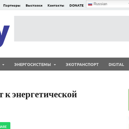
Russian
Партнеры
Выставки
Контакты
DONATE
E²nergy
E²nergy — энергетика Евразии и мира
ЭНЕРГОСИСТЕМЫ
ЭКОТРАНСПОРТ
DIGITAL
 к энергетической
HARE