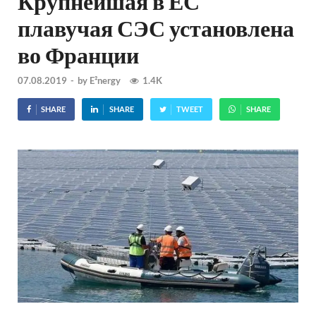
Крупнейшая в ЕС
плавучая СЭС установлена
во Франции
07.08.2019
-
by
E²nergy
1.4K
SHARE
SHARE
TWEET
SHARE