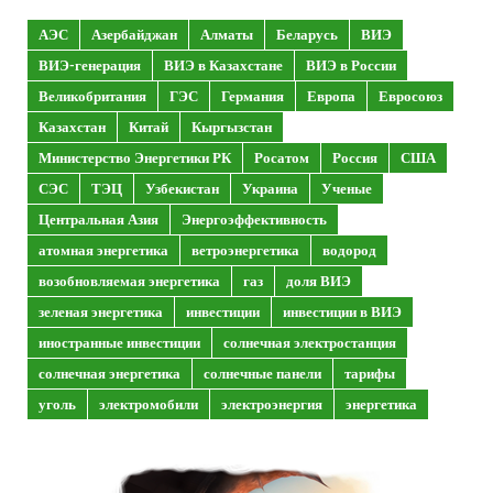
АЭС
Азербайджан
Алматы
Беларусь
ВИЭ
ВИЭ-генерация
ВИЭ в Казахстане
ВИЭ в России
Великобритания
ГЭС
Германия
Европа
Евросоюз
Казахстан
Китай
Кыргызстан
Министерство Энергетики РК
Росатом
Россия
США
СЭС
ТЭЦ
Узбекистан
Украина
Ученые
Центральная Азия
Энергоэффективность
атомная энергетика
ветроэнергетика
водород
возобновляемая энергетика
газ
доля ВИЭ
зеленая энергетика
инвестиции
инвестиции в ВИЭ
иностранные инвестиции
солнечная электростанция
солнечная энергетика
солнечные панели
тарифы
уголь
электромобили
электроэнергия
энергетика