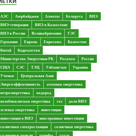
МЕТКИ
АЭС
Азербайджан
Алматы
Беларусь
ВИЭ
ВИЭ-генерация
ВИЭ в Казахстане
ВИЭ в России
Великобритания
ГЭС
Германия
Европа
Евросоюз
Казахстан
Китай
Кыргызстан
Министерство Энергетики РК
Росатом
Россия
США
СЭС
ТЭЦ
Узбекистан
Украина
Ученые
Центральная Азия
Энергоэффективность
атомная энергетика
ветроэнергетика
водород
возобновляемая энергетика
газ
доля ВИЭ
зеленая энергетика
инвестиции
инвестиции в ВИЭ
иностранные инвестиции
солнечная электростанция
солнечная энергетика
солнечные панели
тарифы
уголь