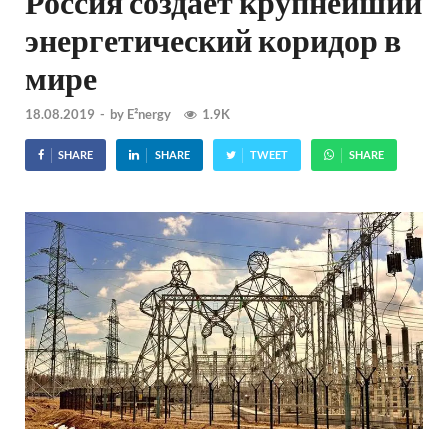
Россия создает крупнейший
энергетический коридор в
мире
18.08.2019
-
by
E²nergy
1.9K
SHARE
SHARE
TWEET
SHARE