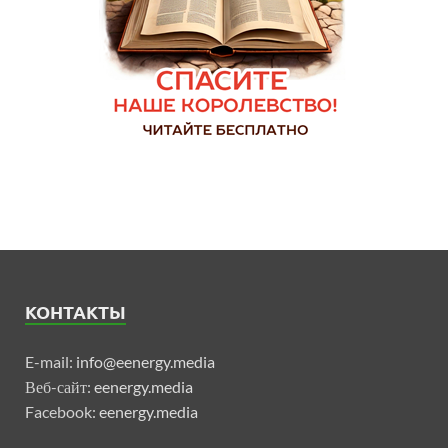
КОНТАКТЫ
E-mail:
info@eenergy.media
Веб-сайт:
eenergy.media
Facebook:
eenergy.media