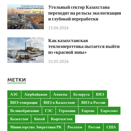
Угольный сектор Казахстана
переходит на рельсы экологизации
и глубокой переработки
15.06.2026
Как казахстанская
теплоэнергетика пытается выйти
из «красной зоны»
31.05.2026
МЕТКИ
АЭС
Азербайджан
Алматы
Беларусь
ВИЭ
ВИЭ-генерация
ВИЭ в Казахстане
ВИЭ в России
Великобритания
ГЭС
Германия
Европа
Евросоюз
Казахстан
Китай
Кыргызстан
Министерство Энергетики РК
Росатом
Россия
США