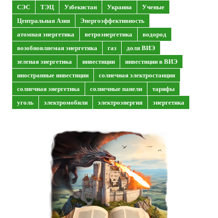
СЭС
ТЭЦ
Узбекистан
Украина
Ученые
Центральная Азия
Энергоэффективность
атомная энергетика
ветроэнергетика
водород
возобновляемая энергетика
газ
доля ВИЭ
зеленая энергетика
инвестиции
инвестиции в ВИЭ
иностранные инвестиции
солнечная электростанция
солнечная энергетика
солнечные панели
тарифы
уголь
электромобили
электроэнергия
энергетика