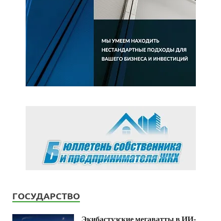
ГОСУДАРСТВО
Экибастузские мегаватты в ИИ-