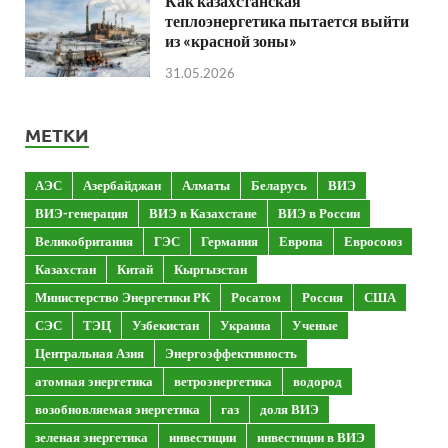
Как казахстанская
теплоэнергетика пытается выйти
из «красной зоны»
31.05.2026
МЕТКИ
АЭС
Азербайджан
Алматы
Беларусь
ВИЭ
ВИЭ-генерация
ВИЭ в Казахстане
ВИЭ в России
Великобритания
ГЭС
Германия
Европа
Евросоюз
Казахстан
Китай
Кыргызстан
Министерство Энергетики РК
Росатом
Россия
США
СЭС
ТЭЦ
Узбекистан
Украина
Ученые
Центральная Азия
Энергоэффективность
атомная энергетика
ветроэнергетика
водород
возобновляемая энергетика
газ
доля ВИЭ
зеленая энергетика
инвестиции
инвестиции в ВИЭ