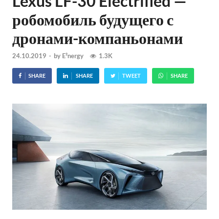
Lexus LF-30 Electrified —
робомобиль будущего с
дронами-компаньонами
24.10.2019
-
by
E²nergy
1.3K
SHARE
SHARE
TWEET
SHARE