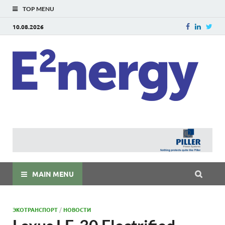
TOP MENU
10.08.2026
E
E²ner
энерг
Евраз
мира
MAIN MENU
ЭКОТРАНСПОРТ
/
НОВОСТИ