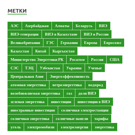
МЕТКИ
АЭС
Азербайджан
Алматы
Беларусь
ВИЭ
ВИЭ-генерация
ВИЭ в Казахстане
ВИЭ в России
Великобритания
ГЭС
Германия
Европа
Евросоюз
Казахстан
Китай
Кыргызстан
Министерство Энергетики РК
Росатом
Россия
США
СЭС
ТЭЦ
Узбекистан
Украина
Ученые
Центральная Азия
Энергоэффективность
атомная энергетика
ветроэнергетика
водород
возобновляемая энергетика
газ
доля ВИЭ
зеленая энергетика
инвестиции
инвестиции в ВИЭ
иностранные инвестиции
солнечная электростанция
солнечная энергетика
солнечные панели
тарифы
уголь
электромобили
электроэнергия
энергетика