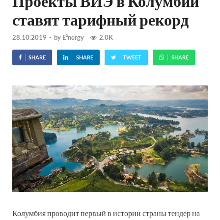
Проекты ВИЭ в Колумбии
ставят тарифный рекорд
28.10.2019
-
by
E²nergy
2.0K
SHARE
SHARE
TWEET
SHARE
Колумбия проводит первый в истории страны тендер на