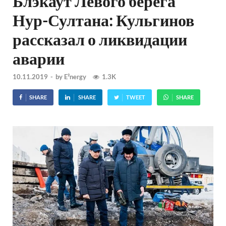
Блэкаут Левого берега
Нур-Султана: Кульгинов
рассказал о ликвидации
аварии
10.11.2019
-
by
E²nergy
1.3K
SHARE
SHARE
TWEET
SHARE