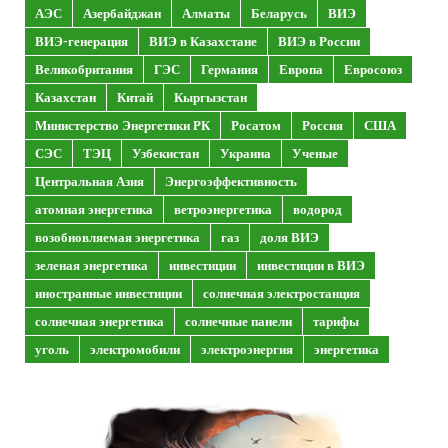
АЭС
Азербайджан
Алматы
Беларусь
ВИЭ
ВИЭ-генерация
ВИЭ в Казахстане
ВИЭ в России
Великобритания
ГЭС
Германия
Европа
Евросоюз
Казахстан
Китай
Кыргызстан
Министерство Энергетики РК
Росатом
Россия
США
СЭС
ТЭЦ
Узбекистан
Украина
Ученые
Центральная Азия
Энергоэффективность
атомная энергетика
ветроэнергетика
водород
возобновляемая энергетика
газ
доля ВИЭ
зеленая энергетика
инвестиции
инвестиции в ВИЭ
иностранные инвестиции
солнечная электростанция
солнечная энергетика
солнечные панели
тарифы
уголь
электромобили
электроэнергия
энергетика