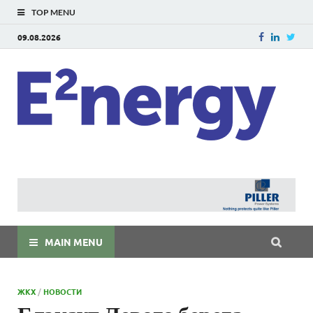
TOP MENU
09.08.2026
E
E²ner
энерг
Евраз
мира
MAIN MENU
ЖКХ
/
НОВОСТИ